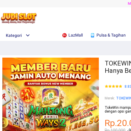
M
LazMall
Pulsa & Tagihan
Kategori
TOKEWIN
Hanya Be
8.8
Merek
:
TOKEWI
TokeWin mampu 
dengan opsi gam
Rp.20.
Rp.100.000
-